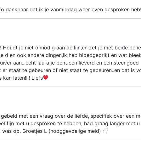
! Zo dankbaar dat ik je vanmiddag weer even gesproken heb
!! Houdt je niet onnodig aan de lijn,en zet je met beide ben
ine d en ook andere dingen,ik heb bloedgeprikt en wat blee
 zuiver aan...echt laura je bent een lieverd en een steengoed
er staat te gebeuren of niet staat te gebeuren..en dat is v
kan laten!!!! Liefs
u gebeld met een vraag over de liefde, specifiek over een 
Heel fijn met u gesproken te hebben, had graag langer met u
d was op. Groetjes L (hooggevoelige meid) :-)