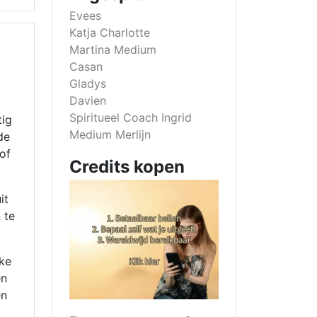
Evees
Katja Charlotte
Martina Medium
Casan
Gladys
Davien
Spiritueel Coach Ingrid
tig
Medium Merlijn
de
of
Credits kopen
it
 te
jke
en
en