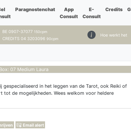
Bel
Paragnostenchat
App
E-
Credits
G
nsult
Consult
Consult
BE 0907-37077
150cpm
Hoe werkt het
CREDITS 04 3203096
90cpm
Box: 07 Medium Laura
j gespecialiseerd in het leggen van de Tarot, ook Reiki of
t tot de mogelijkheden. Wees welkom voor heldere
hrijven
Email alert