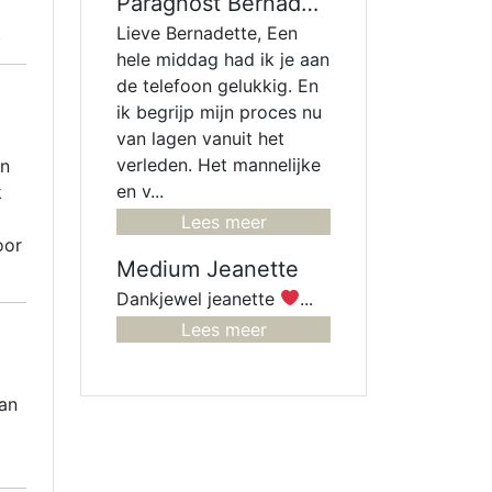
Paragnost Bernadette
!
Lieve Bernadette, Een
hele middag had ik je aan
de telefoon gelukkig. En
ik begrijp mijn proces nu
van lagen vanuit het
verleden. Het mannelijke
en
en v...
k
Lees meer
oor
Medium Jeanette
Dankjewel jeanette
...
Lees meer
man