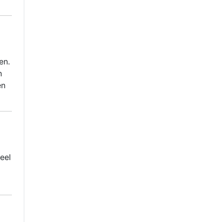
en.
n
en
eel