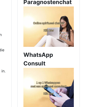
Paragnostenchat
n
die
WhatsApp
Consult
 in.