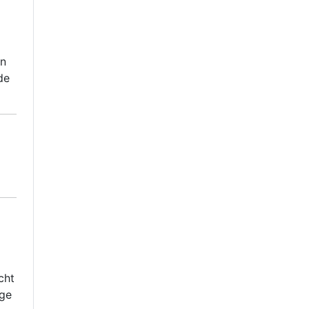
jn
de
cht
ige