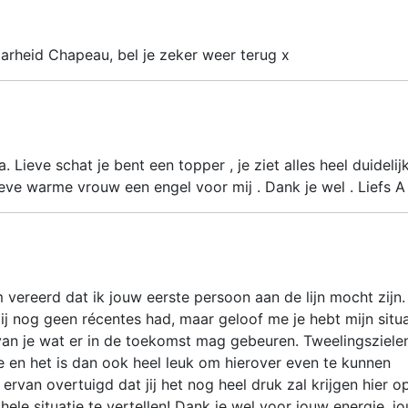
rheid Chapeau, bel je zeker weer terug x
 Lieve schat je bent een topper , je ziet alles heel duidelij
lieve warme vrouw een engel voor mij . Dank je wel . Liefs A
rm vereerd dat ik jouw eerste persoon aan de lijn mocht zijn.
j nog geen récentes had, maar geloof me je hebt mijn situa
van je wat er in de toekomst mag gebeuren. Tweelingszielen
de en het is dan ook heel leuk om hierover even te kunnen
 ervan overtuigd dat jij het nog heel druk zal krijgen hier o
 hele situatie te vertellen! Dank je wel voor jouw energie, j