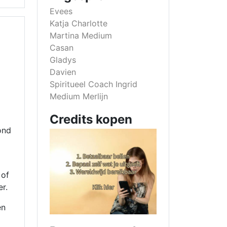
Evees
Katja Charlotte
Martina Medium
Casan
Gladys
Davien
Spiritueel Coach Ingrid
Medium Merlijn
Credits kopen
ond
 of
r.
en