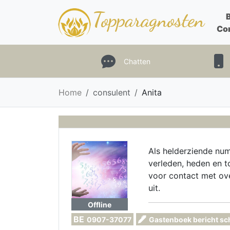
Topparagnosten
Co
Chatten
Home
consulent
Anita
Als helderziende nume
verleden, heden en t
voor contact met ove
uit.
Offline
BE
0907-37077
Gastenboek bericht sc