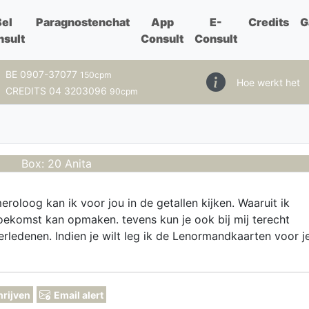
Bel
Paragnostenchat
App
E-
Credits
G
nsult
Consult
Consult
BE 0907-37077
150cpm
Hoe werkt het
CREDITS 04 3203096
90cpm
Box: 20 Anita
roloog kan ik voor jou in de getallen kijken. Waaruit ik
oekomst kan opmaken. tevens kun je ook bij mij terecht
rledenen. Indien je wilt leg ik de Lenormandkaarten voor j
hrijven
Email alert