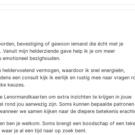
oorden, bevestiging of gewoon iemand die écht met je
t. Vanuit mijn helderziende gave help ik je om meer
 jou emotioneel bezighouden.
en heldervoelend vermogen, waardoor ik snel energieën,
dens een consult kijk ik eerlijk en rustig mee naar vragen r
ijke keuzes.
e Lenormandkaarten om extra inzichten te krijgen in jouw
l rond jou aanwezig zijn. Soms kunnen bepaalde patronen
anneer we samen kijken naar de diepere betekenis erachte
ren ben je welkom. Soms brengt een boodschap of een tek
g waar je al een tijd naar op zoek bent.